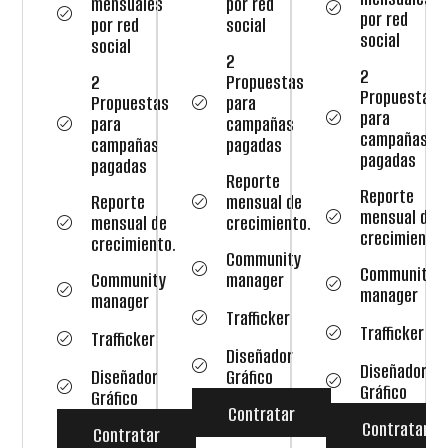
mensuales
por red
por red
por red
social
social
social
2
2
2
Propuestas
Propuestas
Propuestas
para
para
para
campañas
campañas
campañas
pagadas
pagadas
pagadas
Reporte
Reporte
Reporte
mensual de
mensual de
mensual de
crecimiento.
crecimiento.
crecimiento.
Community
Community
Community
manager
manager
manager
Trafficker
Trafficker
Trafficker
Diseñador
Diseñador
Diseñador
Gráfico
Gráfico
Gráfico
Contratar
Contratar
Contratar