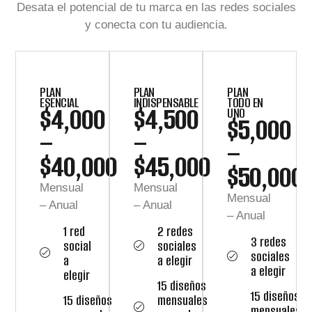
Desata el potencial de tu marca en las redes sociales
y conecta con tu audiencia.
PLAN
PLAN
PLAN
ESENCIAL
INDISPENSABLE
TODO EN
$
4,000
$
4,500
UNO
$
5,000
–
–
–
$
40,000
$
45,000
$
50,000
Mensual
Mensual
Mensual
– Anual
– Anual
– Anual
1 red
2 redes
3 redes
social
sociales
sociales
a
a elegir
a elegir
elegir
15 diseños
15 diseños
15 diseños
mensuales
mensuales